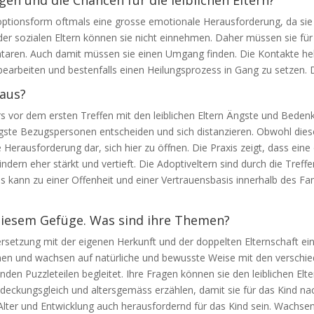
Adoptionsform oftmals eine grosse emotionale Herausforderung, da si
der sozialen Eltern können sie nicht einnehmen. Daher müssen sie für 
ntaren. Auch damit müssen sie einen Umgang finden. Die Kontakte hel
earbeiten und bestenfalls einen Heilungsprozess in Gang zu setzen. 
 aus?
s vor dem ersten Treffen mit den leiblichen Eltern Ängste und Bedenk
s engste Bezugspersonen entscheiden und sich distanzieren. Obwohl d
ne Herausforderung dar, sich hier zu öffnen. Die Praxis zeigt, dass e
ern eher stärkt und vertieft. Die Adoptiveltern sind durch die Treffen
es kann zu einer Offenheit und einer Vertrauensbasis innerhalb des F
 diesem Gefüge. Was sind ihre Themen?
ersetzung mit der eigenen Herkunft und der doppelten Elternschaft ei
rdnen und wachsen auf natürliche und bewusste Weise mit den verschie
nden Puzzleteilen begleitet. Ihre Fragen können sie den leiblichen Eltern
ckungsgleich und altersgemäss erzählen, damit sie für das Kind nach
lter und Entwicklung auch herausfordernd für das Kind sein. Wachsen d