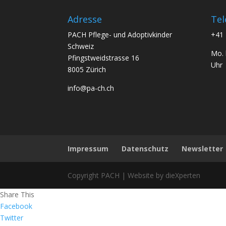
Adresse
Tel
PACH Pflege- und Adoptivkinder
+41 
Schweiz
Mo. 
Pfingstweidstrasse 16
Uhr
8005 Zürich
info@pa-ch.ch
Impressum
Datenschutz
Newsletter
Copyright PACH | Website by dieXperten
Share This
Facebook
Twitter