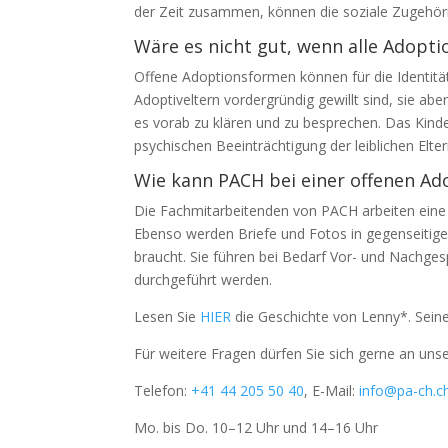
der Zeit zusammen, können die soziale Zugehörig
Wäre es nicht gut, wenn alle Adopti
Offene Adoptionsformen können für die Identitäts
Adoptiveltern vordergründig gewillt sind, sie ab
es vorab zu klären und zu besprechen. Das Kinde
psychischen Beeinträchtigung der leiblichen Elt
Wie kann PACH bei einer offenen Ad
Die Fachmitarbeitenden von PACH arbeiten eine V
Ebenso werden Briefe und Fotos in gegenseitiger
braucht. Sie führen bei Bedarf Vor- und Nachges
durchgeführt werden.
Lesen Sie
HIER
die Geschichte von Lenny*. Seine 
Für weitere Fragen dürfen Sie sich gerne an uns
Telefon:
+41 44 205 50 40
, E-Mail:
info@pa-ch.c
Mo. bis Do. 10–12 Uhr und 14–16 Uhr