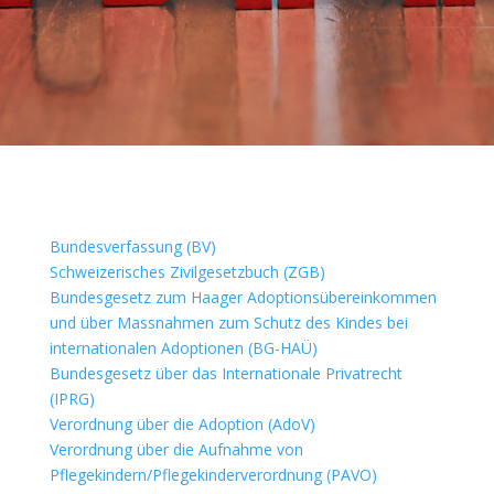
Bundesverfassung (BV)
Schweizerisches Zivilgesetzbuch (ZGB)
Bundesgesetz zum Haager Adoptionsübereinkommen
und über Massnahmen zum Schutz des Kindes bei
internationalen Adoptionen (BG-HAÜ)
Bundesgesetz über das Internationale Privatrecht
(IPRG)
Verordnung über die Adoption (AdoV)
Verordnung über die Aufnahme von
Pflegekindern/Pflegekinderverordnung (PAVO)