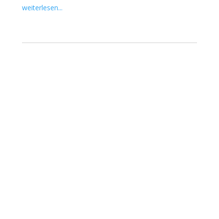
weiterlesen...
FAQ
>>
RECHT