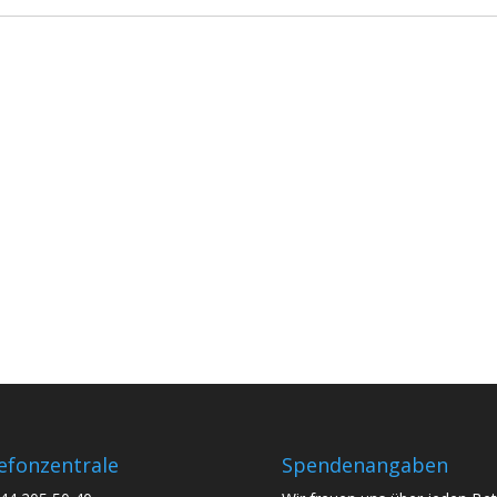
RECHT
AGENDA
>>
>>
efonzentrale
Spendenangaben